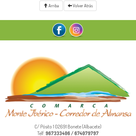
Arriba
Volver Atrás
C/ Pósito 1 02691 Bonete (Albacete)
Telf:
967333406 / 674079797