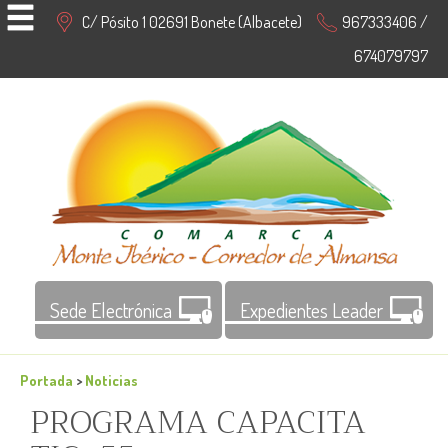
C/ Pósito 1 02691 Bonete (Albacete)
967333406 /
674079797
Sede Electrónica
Expedientes Leader
Portada
>
Noticias
PROGRAMA CAPACITA