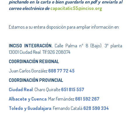
pinchando en la carta o bien guardarla en pdf y enviarla al
correo electrónico de
capacitatic55@inciso.org
Estamos a su entera disposición para ampliar información en:
INCISO INTEGRACIÓN.
Calle Palma nº 8 (Bajo). 3ª planta
13001 Ciudad Real.
Tlf.926 208074
COORDINACIÓN REGIONAL
Juan Carlos González
608 77 72 45
COORDINACIÓN PROVINCIAL
Ciudad Real
: Charo Quiralte
651 815 557
Albacete y Cuenca
: Mar Fernández
661 592 267
Toledo y Guadalajara
: Fernando Catalá
628 590 334