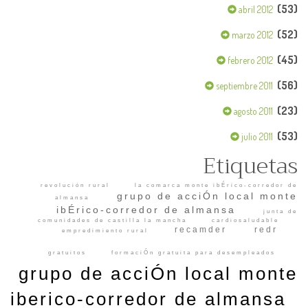
(53)
abril 2012
(52)
marzo 2012
(45)
febrero 2012
(56)
septiembre 2011
(23)
agosto 2011
(53)
julio 2011
Etiquetas
revolución rural
la comarca monte ibÉrico-corredor de
grupo de acciÓn local monte
almansa
ibÉrico-corredor de almansa
junta de
comunidades de castilla la mancha
cardiosaludable
recamder
redr
empredimiento rural
gratuitos
formaciÓn gratuita para desempleados
grupo de acciÓn local monte
iberico-corredor de almansa