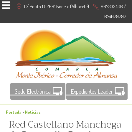
C/ Pósito 1 02691 Bonete (Albacete)
967333406 /
674079797
Sede Electrónica
Expedientes Leader
Portada
>
Noticias
Red Castellano Manchega