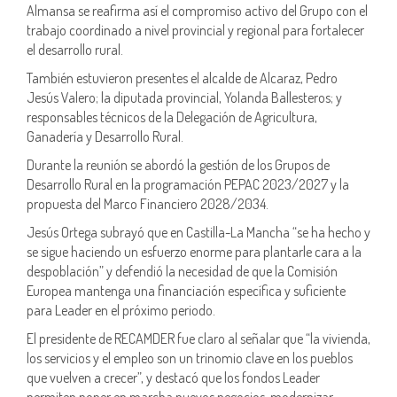
Almansa se reafirma así el compromiso activo del Grupo con el
trabajo coordinado a nivel provincial y regional para fortalecer
el desarrollo rural.
También estuvieron presentes el alcalde de Alcaraz, Pedro
Jesús Valero; la diputada provincial, Yolanda Ballesteros; y
responsables técnicos de la Delegación de Agricultura,
Ganadería y Desarrollo Rural.
Durante la reunión se abordó la gestión de los Grupos de
Desarrollo Rural en la programación PEPAC 2023/2027 y la
propuesta del Marco Financiero 2028/2034.
Jesús Ortega subrayó que en Castilla-La Mancha “se ha hecho y
se sigue haciendo un esfuerzo enorme para plantarle cara a la
despoblación” y defendió la necesidad de que la Comisión
Europea mantenga una financiación específica y suficiente
para Leader en el próximo periodo.
El presidente de RECAMDER fue claro al señalar que “la vivienda,
los servicios y el empleo son un trinomio clave en los pueblos
que vuelven a crecer”, y destacó que los fondos Leader
permiten poner en marcha nuevos negocios, modernizar