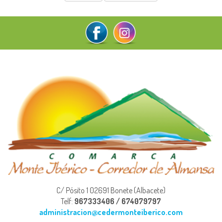
C/ Pósito 1 02691 Bonete (Albacete)
Telf:
967333406 / 674079797
administracion@cedermonteiberico.com