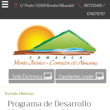
C/ Pósito 1 02691 Bonete (Albacete)
967333406 /
674079797
Sede Electrónica
Expedientes Leader
Portada
>
Noticias
Programa de Desarrollo