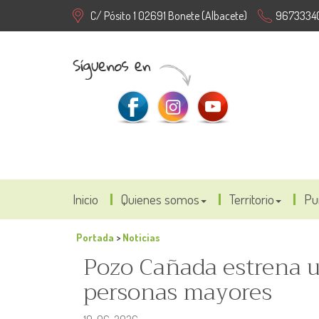
C/ Pósito 1 02691 Bonete (Albacete)
9673334
Inicio
Quienes somos
Territorio
Pu
Portada
>
Noticias
Pozo Cañada estrena u
personas mayores