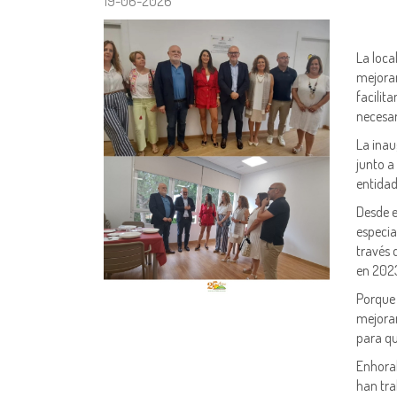
19-06-2026
La loca
mejorar
facilit
necesar
La inau
junto a
entidad
Desde e
especia
través 
en 202
Porque 
mejorar
para qu
Enhorab
han tra