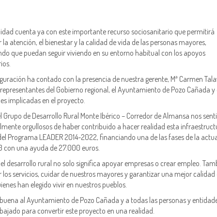
lidad cuenta ya con este importante recurso sociosanitario que permitirá
 la atención, el bienestar y la calidad de vida de las personas mayores,
ando que puedan seguir viviendo en su entorno habitual con los apoyos
ios.
guración ha contado con la presencia de nuestra gerente, Mª Carmen Tala
 representantes del Gobierno regional, el Ayuntamiento de Pozo Cañada y 
es implicadas en el proyecto.
l Grupo de Desarrollo Rural Monte Ibérico – Corredor de Almansa nos sen
lmente orgullosos de haber contribuido a hacer realidad esta infraestruct
del Programa LEADER 2014-2022, financiando una de las fases de la actu
3 con una ayuda de 27.000 euros.
el desarrollo rural no solo significa apoyar empresas o crear empleo. Tam
 los servicios, cuidar de nuestros mayores y garantizar una mejor calidad
ienes han elegido vivir en nuestros pueblos.
uena al Ayuntamiento de Pozo Cañada y a todas las personas y entidad
bajado para convertir este proyecto en una realidad.