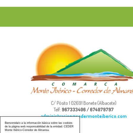
C/ Pósito 1 02691 Bonete (Albacete)
Telf:
967333406 / 674079797
administracion@cedermonteiberico.com
Bienvenida/o a la información básica sobre las cookies
de la página web responsabilidad de la entidad: CEDER
Monte Ibérico-Corredor de Almansa.