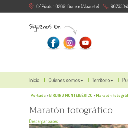
C/ Pósito 1 02691 Bonete (Albacete)
9673334
Inicio
Quienes somos
Territorio
Pu
Portada
>
BIRDING MONTEIBÉRICO
>
Maratón fotográf
Maratón fotográfico
Descargar bases