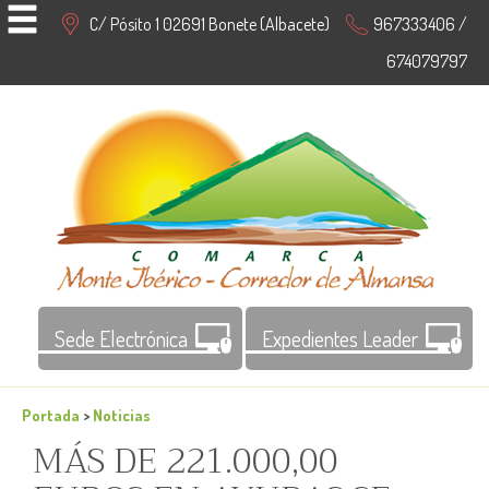
C/ Pósito 1 02691 Bonete (Albacete)
967333406 /
674079797
Sede Electrónica
Expedientes Leader
Portada
>
Noticias
MÁS DE 221.000,00