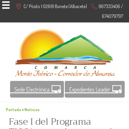
C/ Pósito 1 02691 Bonete (Albacete)
967333406 /
674079797
Sede Electrónica
Expedientes Leader
Portada
>
Noticias
Fase I del Programa