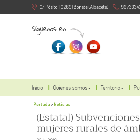
C/ Pósito 1 02691 Bonete (Albacete)
9673334
Inicio
Quienes somos
Territorio
Pu
Portada
>
Noticias
(Estatal) Subvenciones
mujeres rurales de ám