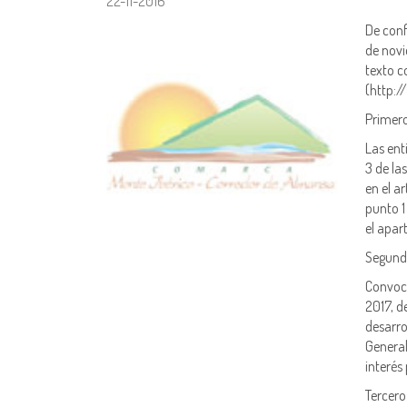
22-11-2016
De conf
de novi
texto c
(http:
Primero
Las ent
3 de la
en el ar
punto 1
el apar
Segundo
Convoca
2017, d
desarro
General
interés
Tercero