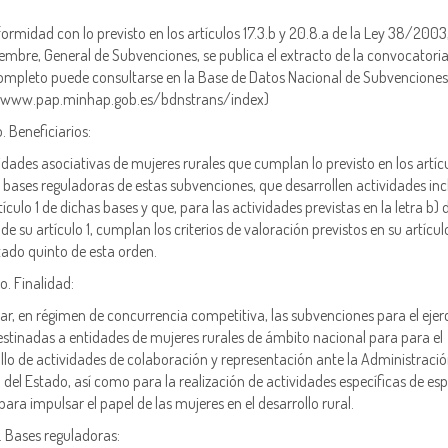
ormidad con lo previsto en los artículos 17.3.b y 20.8.a de la Ley 38/2003,
embre, General de Subvenciones, se publica el extracto de la convocatori
ompleto puede consultarse en la Base de Datos Nacional de Subvenciones
//www.pap.minhap.gob.es/bdnstrans/index)
. Beneficiarios:
idades asociativas de mujeres rurales que cumplan lo previsto en los artícu
s bases reguladoras de estas subvenciones, que desarrollen actividades inc
tículo 1 de dichas bases y que, para las actividades previstas en la letra b) 
 de su artículo 1, cumplan los criterios de valoración previstos en su artícul
tado quinto de esta orden.
. Finalidad:
r, en régimen de concurrencia competitiva, las subvenciones para el ejerc
estinadas a entidades de mujeres rurales de ámbito nacional para para el
llo de actividades de colaboración y representación ante la Administraci
 del Estado, así como para la realización de actividades específicas de esp
 para impulsar el papel de las mujeres en el desarrollo rural.
. Bases reguladoras: