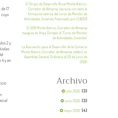
El Grupo de Desarrollo Rural Monte Ibérico-
 de 17
Corredor de Almansa clausura con éxito la
formación teórica del curso de Monitor de
a cuyo
Actividades Juveniles financiado por LEADER
El GDR Monte Ibérico-Corredor de Almansa
inaugura en Hoya Gonzalo el "Curso de Monitor
de Actividades Juveniles"
los 2 y
La Asociación para el Desarrollo de la Comarca
luidas
Monte Ibérico–Corredor de Almansa celebró su
del
Asamblea General Ordinaria el 29 de junio de
o 4 y en
2026
Archivo
icio
(3)
julio 2026
ón
ecial
(3)
junio 2026
(4)
mayo 2026