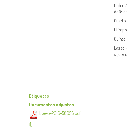
Orden A
de 15 de
Cuarto.
El impo
Quinto.
Las sol
siguient
Etiquetas
Documentos adjuntos
boe-b-2016-58958.pdf