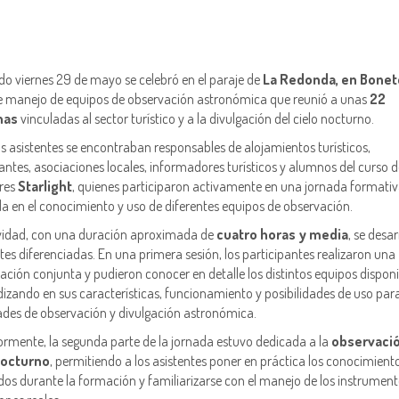
do viernes 29 de mayo se celebró en el paraje de
La Redonda, en Bonet
de manejo de equipos de observación astronómica que reunió a unas
22
nas
vinculadas al sector turístico y a la divulgación del cielo nocturno.
os asistentes se encontraban responsables de alojamientos turísticos,
antes, asociaciones locales, informadores turísticos y alumnos del curso d
res
Starlight
, quienes participaron activamente en una jornada formati
a en el conocimiento y uso de diferentes equipos de observación.
vidad, con una duración aproximada de
cuatro horas y media
, se desar
tes diferenciadas. En una primera sesión, los participantes realizaron una
ación conjunta y pudieron conocer en detalle los distintos equipos disponi
izando en sus características, funcionamiento y posibilidades de uso par
ades de observación y divulgación astronómica.
ormente, la segunda parte de la jornada estuvo dedicada a la
observació
nocturno
, permitiendo a los asistentes poner en práctica los conocimient
dos durante la formación y familiarizarse con el manejo de los instrumen