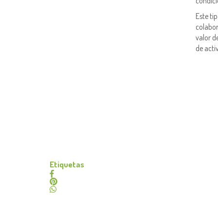
condici
Este ti
colabor
valor d
de acti
Etiquetas