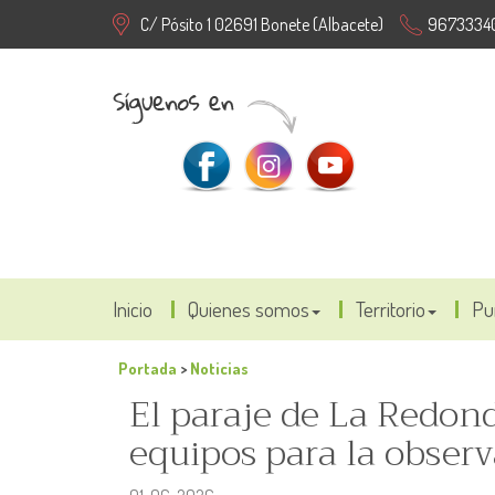
C/ Pósito 1 02691 Bonete (Albacete)
9673334
Inicio
Quienes somos
Territorio
Pu
Portada
>
Noticias
El paraje de La Redond
equipos para la obser