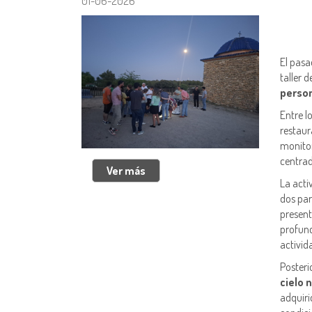
01-06-2026
El pasa
taller 
perso
Entre l
restaur
monito
centrad
La acti
dos par
present
profund
activid
Posteri
cielo 
adquiri