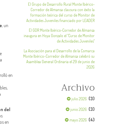
El Grupo de Desarrollo Rural Monte Ibérico-
Corredor de Almansa clausura con éxito la
formación teórica del curso de Monitor de
Actividades Juveniles financiado por LEADER
e
, un
El GDR Monte Ibérico-Corredor de Almansa
inaugura en Hoya Gonzalo el "Curso de Monitor
de Actividades Juveniles"
La Asociación para el Desarrollo de la Comarca
e
Monte Ibérico–Corredor de Almansa celebró su
va
Asamblea General Ordinaria el 29 de junio de
2026
rolló en
Archivo
bles,
a
(3)
julio 2026
(3)
n del
junio 2026
os
(4)
mayo 2026
tos en