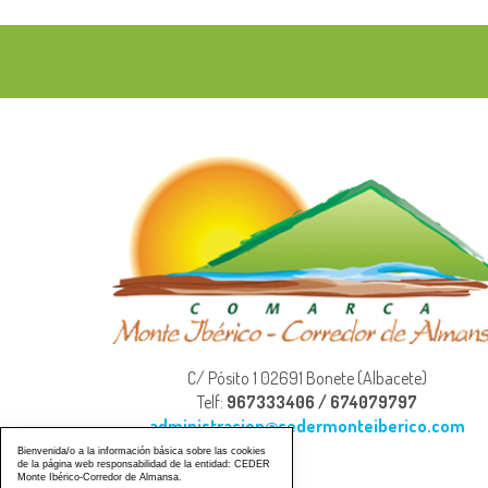
C/ Pósito 1 02691 Bonete (Albacete)
Telf:
967333406 / 674079797
administracion@cedermonteiberico.com
Bienvenida/o a la información básica sobre las cookies
de la página web responsabilidad de la entidad: CEDER
Monte Ibérico-Corredor de Almansa.