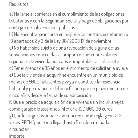
Requisitos:
a) Hallarse al corriente en el cumplimiento de las obligaciones
tributarias y con la Seguridad Social, y pago de obligaciones por
reintegro de subvenciones públicas.
b) No encontrarse incurso en ninguna circunstancia del artículo
13 apartados 2 y 3 de la Ley 38/2003,17 de noviembre.
c) No haber sido sujeto de una revocación de alguna de las
subvenciones concedidas al amparo de anteriores planes
regionales de vivienda por causas imputables al solicitante.
d) Tener menos de 35 años en el momento de solicitar la ayuda.
e) Que la vivienda a adquirir se encuentre en un municipio de
menos de 5000 habitantes y vaya a constituir la residencia
habitual y permanente del beneficiario por un plazo mínimo de
cinco años desde la fecha de su adquisición.
f) Que el precio de adquisición de la vivienda sin incluir anejos
como garaje o trastero sea inferior a 100.000,00 euros.
g) Que los ingresos anuales no superen como regla general 3
veces IPREN (pudiendo llegar hasta 5 en determinadas
circunstan
Importe: