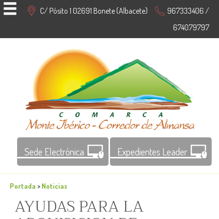
C/ Pósito 1 02691 Bonete (Albacete)
967333406 /
674079797
Sede Electrónica
Expedientes Leader
Portada
>
Noticias
AYUDAS PARA LA