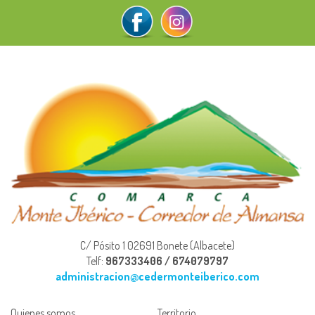
C/ Pósito 1 02691 Bonete (Albacete)
Telf:
967333406 / 674079797
administracion@cedermonteiberico.com
Quienes somos
Territorio