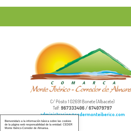
C/ Pósito 1 02691 Bonete (Albacete)
Telf:
967333406 / 674079797
administracion@cedermonteiberico.com
Bienvenida/o a la información básica sobre las cookies
de la página web responsabilidad de la entidad: CEDER
Monte Ibérico-Corredor de Almansa.