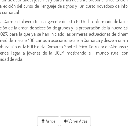
a edición del curso de lenguaje de signos y un curso novedoso de inf
co comarcal.
ia Carmen Talavera Tolosa, gerente de esta G.D.R. ha informado de la i
ción de la orden de selección de grupos y la preparación de la nueva Es
027, para la que ya se han iniciado las primeras actuaciones de dinam
envió de más de 400 cartas a asociaciones de la Comarca y desvela una
laboración de la EDLP de la Comarca Monte Ibérico-Corredor de Almansa 
tende llegar a jóvenes de la UCLM mostrando el mundo rural c
idad de vida.
Arriba
Volver Atrás