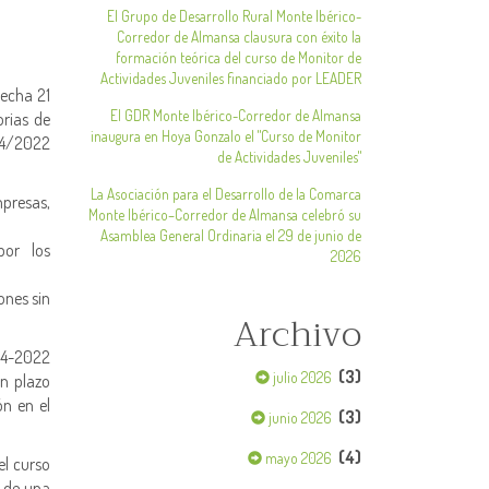
El Grupo de Desarrollo Rural Monte Ibérico-
Corredor de Almansa clausura con éxito la
formación teórica del curso de Monitor de
Actividades Juveniles financiado por LEADER
fecha 21
El GDR Monte Ibérico-Corredor de Almansa
rias de
inaugura en Hoya Gonzalo el "Curso de Monitor
14/2022
de Actividades Juveniles"
La Asociación para el Desarrollo de la Comarca
presas,
Monte Ibérico–Corredor de Almansa celebró su
Asamblea General Ordinaria el 29 de junio de
por los
2026
ones sin
Archivo
14-2022
(3)
julio 2026
n plazo
n en el
(3)
junio 2026
(4)
mayo 2026
l curso
n de una