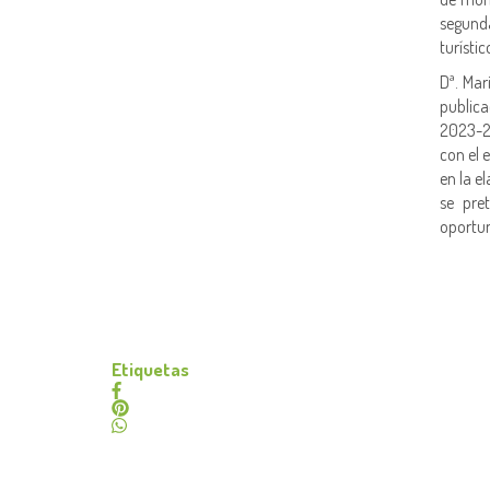
segund
turísti
Dª. Mar
publica
2023-2
con el 
en la e
se pre
oportun
Etiquetas