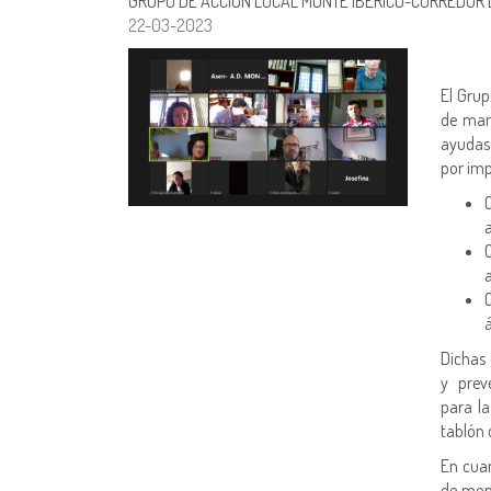
GRUPO DE ACCIÓN LOCAL MONTE IBERICO-CORREDOR
22-03-2023
El Grup
de mar
ayudas
por im
Dichas
y prev
para la
tablón 
En cua
de moni