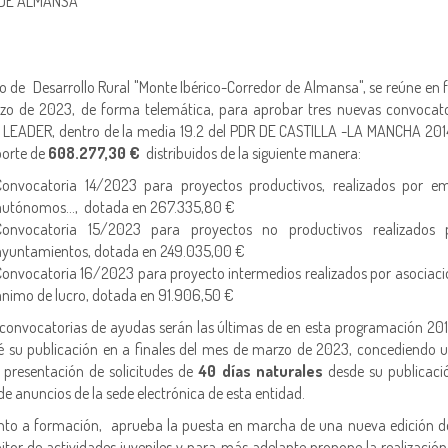
 DE ALMANSA
o de Desarrollo Rural "Monte Ibérico-Corredor de Almansa", se reúne en 
zo de 2023, de forma telemática, para aprobar tres nuevas convocato
 LEADER, dentro de la media 19.2 del PDR DE CASTILLA -LA MANCHA 20
porte de
608.277,30 €
distribuidos de la siguiente manera:
Convocatoria 14/2023 para proyectos productivos, realizados por em
autónomos…, dotada en 267.335,80 €
Convocatoria 15/2023 para proyectos no productivos realizados 
ayuntamientos, dotada en 249.035,00 €
Convocatoria 16/2023 para proyecto intermedios realizados por asociaci
ánimo de lucro, dotada en 91.906,50 €
 convocatorias de ayudas serán las últimas de en esta programación 20
é su publicación en a finales del mes de marzo de 2023, concediendo u
 presentación de solicitudes de
40 días naturales
desde su publicació
de anuncios de la sede electrónica de esta entidad.
nto a formación, aprueba la puesta en marcha de una nueva edición de
tor de actividades juveniles y para más adelante propone la realizació