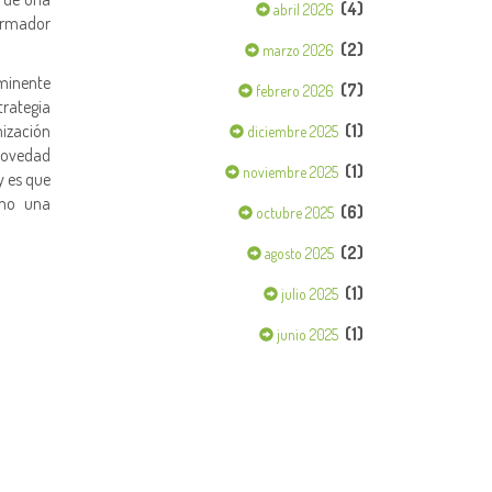
(4)
abril 2026
ormador
(2)
marzo 2026
nminente
(7)
febrero 2026
trategia
ización
(1)
diciembre 2025
 novedad
(1)
noviembre 2025
y es que
omo una
(6)
octubre 2025
(2)
agosto 2025
(1)
julio 2025
(1)
junio 2025