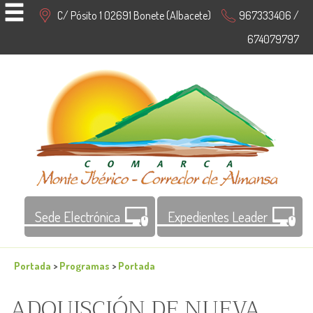
C/ Pósito 1 02691 Bonete (Albacete)
967333406 /
674079797
Sede Electrónica
Expedientes Leader
Portada
>
Programas
>
Portada
ADQUISCIÓN DE NUEVA