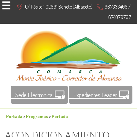
C/ Pósito 1 02691 Bonete (Albacete)
967333406 /
674079797
Sede Electrónica
Expedientes Leader
Portada
>
Programas
>
Portada
ACONDICIONAMIENTO