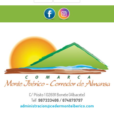
C/ Pósito 1 02691 Bonete (Albacete)
Telf:
967333406 / 674079797
administracion@cedermonteiberico.com