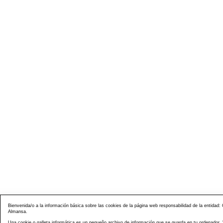
Bienvenida/o a la información básica sobre las cookies de la página web responsabilidad de la entida
Almansa.
Una cookie o galleta informática es un pequeño archivo de información que se guarda en tu ordenador, 