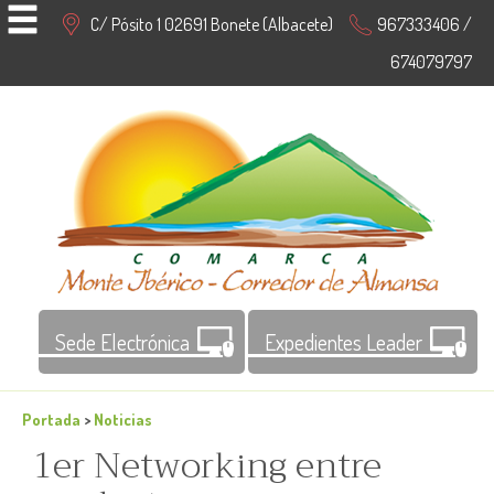
C/ Pósito 1 02691 Bonete (Albacete)
967333406 /
674079797
Sede Electrónica
Expedientes Leader
Portada
>
Noticias
1er Networking entre