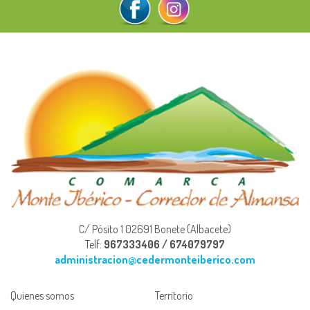
C/ Pósito 1 02691 Bonete (Albacete)
Telf:
967333406 / 674079797
administracion@cedermonteiberico.com
Quienes somos
Territorio